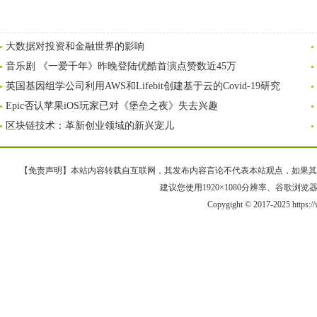
大数据对投资和金融世界的影响
音乐剧 《一爱千年》昨晚登陆优酷首演点赞数近45万
英国基因组学公司利用AWS和Lifebit创建基于云的Covid-19研究
Epic否认苹果iOS玩家已对《堡垒之夜》失去兴趣
区块链技术：革新创业领域的新兴宠儿
【免责声明】本站内容转载自互联网，其发布内容言论不代表本站观点，如果其链接、
建议您使用1920×1080分辨率、谷歌浏览器Goo
Copygight © 2017-2025 https: