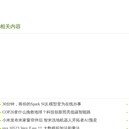
相关内容
30分钟，将你的Spark SQL模型变为在线办事
COP26拿什么挽救地球？科技创新照亮低碳智能路
小米发布米家窗帘伴侣 智米洗地机器人开拓者A1预卖
uva 10523 Very Easy !!! 大数模拟加法和乘法