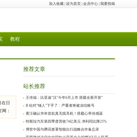
加入收藏
|
设为首页
|
会员中心
|
我要投稿
院
教程
推荐文章
站长推荐
王传福：比亚迪“汉”今年6月上市 搭载全新开发“
2日在日
B 站对“锤人”下手了：严重者将被冻结账号
官网：
黄汪确认华米首款真无线耳机！搭载心率传感器
特斯拉汽车第四季度营收74亿美元 净利同比降25%
博世中国与腾讯签署智能出行战略合作备忘录