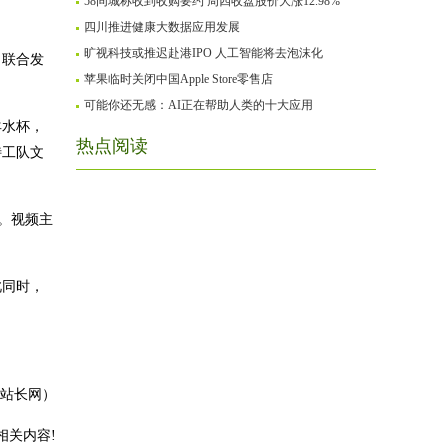
58同城称收到收购要约 周四收盘股价大涨12.98%
四川推进健康大数据应用发展
旷视科技或推迟赴港IPO 人工智能将去泡沫化
。联合发
苹果临时关闭中国Apple Store零售店
可能你还无感：AI正在帮助人类的十大应用
羊水杯，
热点阅读
特工队文
。视频主
此同时，
2站长网）
相关内容!