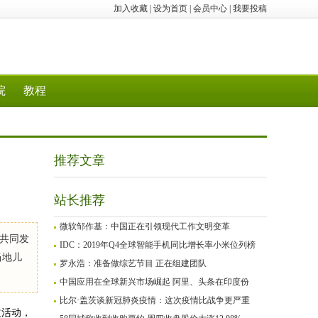
加入收藏
|
设为首页
|
会员中心
|
我要投稿
院
教程
推荐文章
站长推荐
微软邹作基：中国正在引领现代工作文明变革
共同发
IDC：2019年Q4全球智能手机同比增长率小米位列榜
当地儿
罗永浩：准备做综艺节目 正在组建团队
中国应用在全球新兴市场崛起 阿里、头条在印度份
比尔·盖茨谈新冠肺炎疫情：这次疫情比战争更严重
益活动，