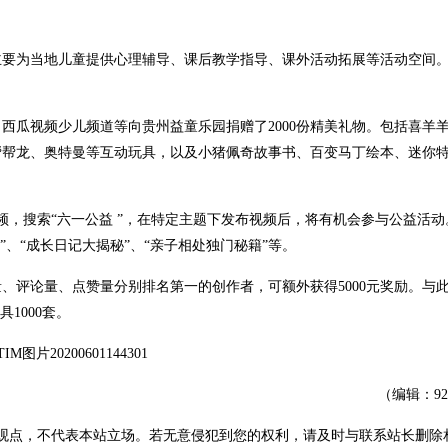
，主要为当地儿童提供心理辅导、课后教学指导、课外活动拓展等活动空间
西瓜视频少儿频道等向贵州益童乐园捐赠了2000份精美礼物。包括喜羊
帮帮龙、奥特曼等互动玩具，以及小猪佩奇故事书、百变马丁绘本、迷你
频，搜索“六一公益 ”，在特定主题下发布视频后，将有机会参与公益活动
啦”、“成长日记大揭秘”、“亲子相处独门秘籍”等。
、评论量、点赞量分别排名第一的创作者，可额外获得5000元奖励。与
1000套。
（编辑：9
观点，不代表本站立场。若无意侵犯到您的权利，请及时与联系站长删除