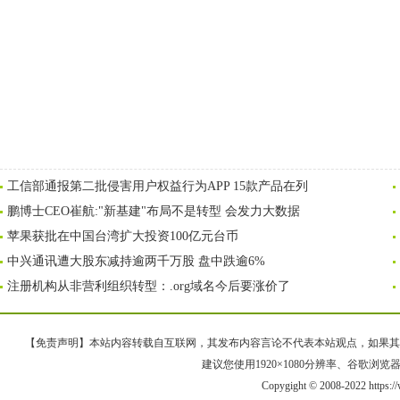
工信部通报第二批侵害用户权益行为APP 15款产品在列
鹏博士CEO崔航:"新基建"布局不是转型 会发力大数据
苹果获批在中国台湾扩大投资100亿元台币
中兴通讯遭大股东减持逾两千万股 盘中跌逾6%
注册机构从非营利组织转型：.org域名今后要涨价了
【免责声明】本站内容转载自互联网，其发布内容言论不代表本站观点，如果其链接、
建议您使用1920×1080分辨率、谷歌浏览器Goo
Copygight © 2008-2022 https: