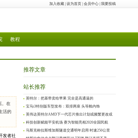
加入收藏
|
设为首页
|
会员中心
|
我要投稿
院
教程
推荐文章
站长推荐
英特尔：把基带卖给苹果 完全是高通逼的
店。在
宝马i3特别版车型发布：双排两座 头等舱内饰
生活的
英伟达英特尔AMD下一代芯片推出计划或频繁更改或
科技创新赋能平安机场 赛为智能亮相2020全国民航
马斯克称拉斯维加斯隧道交通明年启用 时速250公里
开发者社