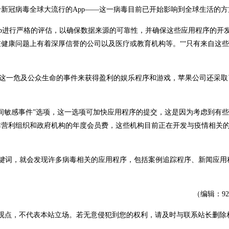
新冠病毒全球大流行的App——这一病毒目前已开始影响到全球生活的方
pp进行严格的评估，以确保数据来源的可靠性，并确保这些应用程序的开
健康问题上有着深厚信誉的公司以及医疗或教育机构等。““只有来自这
用这一危及公众生命的事件来获得盈利的娱乐程序和游戏，苹果公司还采取
间敏感事件”选项，这一选项可加快应用程序的提交，这是因为考虑到有
非营利组织和政府机构的年度会员费，这些机构目前正在开发与疫情相关
rus”等关键词，就会发现许多病毒相关的应用程序，包括案例追踪程序、新闻应
（编辑：9
观点，不代表本站立场。若无意侵犯到您的权利，请及时与联系站长删除