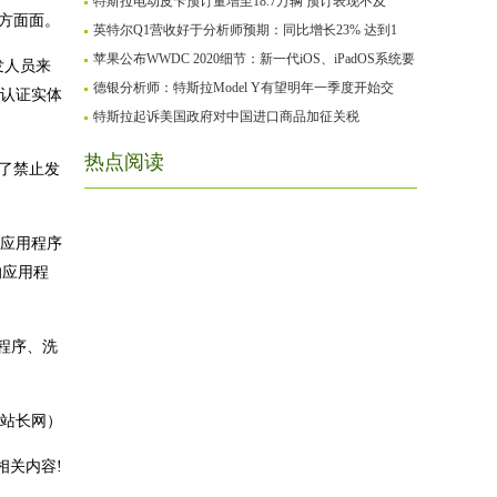
特斯拉电动皮卡预订量增至18.7万辆 预订表现不及
方面面。
英特尔Q1营收好于分析师预期：同比增长23% 达到1
苹果公布WWDC 2020细节：新一代iOS、iPadOS系统要
发人员来
德银分析师：特斯拉Model Y有望明年一季度开始交
些认证实体
特斯拉起诉美国政府对中国进口商品加征关税
热点阅读
了禁止发
些应用程序
的应用程
用程序、洗
2站长网）
相关内容!