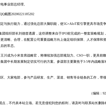
家电事业部总经理。
与执行能力，通过强化总部大脑职能，使5G+AIoT双引擎更具市场竞
米集团组织部长刘德曾透露，这些调整来自于IPO前完成的一整套策略规划
得更清晰、合理，在配置公司重要战略方向上做足组织保障、人才保障和
之后的常态。
王川成为小米首席战略官，将继续加强总部规划力。CSO一职，更具前
米集团中长期发展制定切实可行的方案。参谋部主要聚焦于3-5年内战略落
中国区、大家电部，参与产品研发、生产、渠道、销售等全链条的工作，带
（编辑：9
观点，不代表本站立场。若无意侵犯到您的权利，请及时与联系站长删除