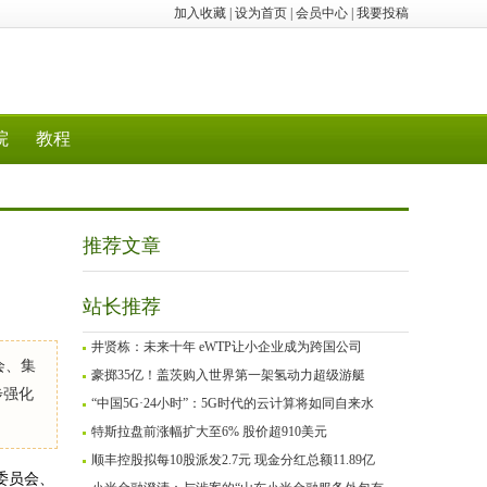
加入收藏
|
设为首页
|
会员中心
|
我要投稿
院
教程
推荐文章
站长推荐
井贤栋：未来十年 eWTP让小企业成为跨国公司
会、集
豪掷35亿！盖茨购入世界第一架氢动力超级游艇
步强化
“中国5G·24小时”：5G时代的云计算将如同自来水
特斯拉盘前涨幅扩大至6% 股价超910美元
顺丰控股拟每10股派发2.7元 现金分红总额11.89亿
委员会、