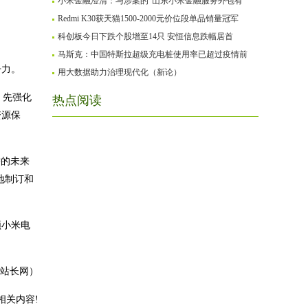
小米金融澄清：与涉案的“山东小米金融服务外包有
Redmi K30获天猫1500-2000元价位段单品销量冠军
科创板今日下跌个股增至14只 安恒信息跌幅居首
马斯克：中国特斯拉超级充电桩使用率已超过疫情前
争力。
用大数据助力治理现代化（新论）
，先强化
热点阅读
资源保
瞻的未来
地制订和
领小米电
2站长网）
相关内容!