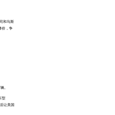
公司和马斯
降价，争
万辆。
车型
然后让美国