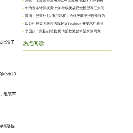
外媒：印度宣布禁用59款中国应用 包括TikTok和微
华为发布计算视觉计划 持续挑战视觉模型等三大问
滴滴：已查处4人滥用职权，给供应商申报违规行为
四公司在美国联邦法院起诉Facebook 并要求扎克伯
李国庆：急招副总裁 提请股权激励希望俞渝同意
也批准了
热点阅读
del 3
3，组装车
为特斯拉