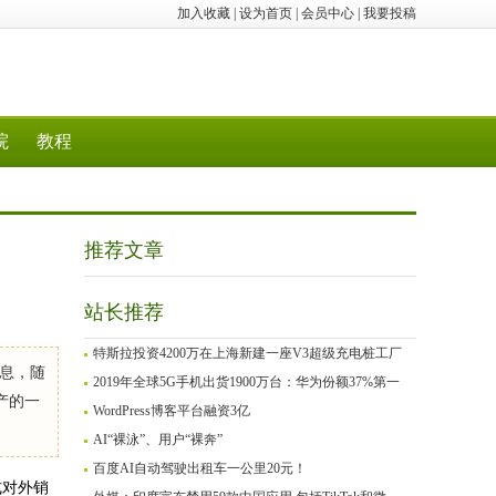
加入收藏
|
设为首页
|
会员中心
|
我要投稿
院
教程
推荐文章
站长推荐
特斯拉投资4200万在上海新建一座V3超级充电桩工厂
息，随
2019年全球5G手机出货1900万台：华为份额37%第一
产的一
WordPress博客平台融资3亿
AI“裸泳”、用户“裸奔”
百度AI自动驾驶出租车一公里20元！
式对外销