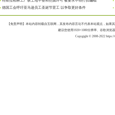
特斯拉柏林工厂获土地平整和挖掘许可 被要求不得打扰蝙蝠
德国工会呼吁亚马逊员工圣诞节罢工 以争取更好条件
【免责声明】本站内容转载自互联网，其发布内容言论不代表本站观点，如果其链接、
建议您使用1920×1080分辨率、谷歌浏览器Goo
Copygight © 2008-2022 https: